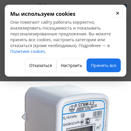
0
×
Мы используем cookies
Они помогают сайту работать корректно,
Счетчик газа
анализировать посещаемость и показывать
персонализированные предложения. Вы можете
СГБМ-3,2 Бетар с
принять все cookies, настроить категории или
отказаться (кроме необходимых). Подробнее — в
накидной гайкой
Политике cookies
.
Счетчики газа
Отказаться
Настроить
Принять все