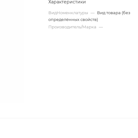
Характеристики
ВидНоменклатуры
—
Вид товара (без
определённых свойств)
Производитель/Марка
—