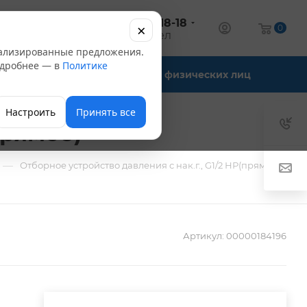
+7 (347) 246-18-18
×
алог
0
оптовый отдел
нализированные предложения.
Подробнее — в
Политике
Офис-склады
Для физических лиц
Настроить
Принять все
прямое)
—
Отборное устройство давления с нак.г., G1/2 НР(прямое)
Артикул:
00000184196