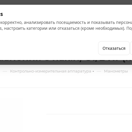
Кат
s
 корректно, анализировать посещаемость и показывать персо
s, настроить категории или отказаться (кроме необходимых). 
Бренды
Как купить
Компания
Отказаться
вления с нак.г., G1/2 НР(
—
—
Контрольно-измерительная аппаратура
Манометры