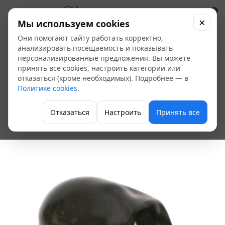
0
×
Мы используем cookies
Они помогают сайту работать корректно,
Мембрана для баков
анализировать посещаемость и показывать
персонализированные предложения. Вы можете
35 / 50 л, с
принять все cookies, настроить категории или
отказаться (кроме необходимых). Подробнее — в
горловиной
Политике cookies
.
диаметром 89 мм
Отказаться
Настроить
Принять все
Аксессуары для гидроаккумуляторов