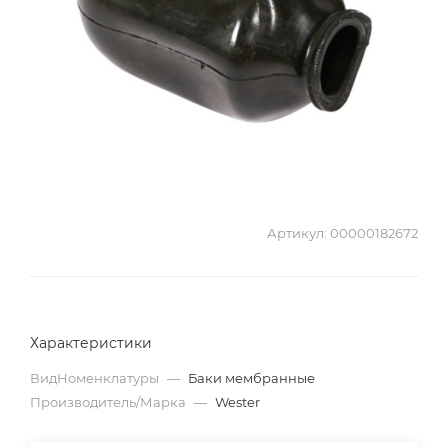
Артикул:
00000182672
Характеристики
ВидНоменклатуры
—
Баки мембранные
Производитель/Марка
—
Wester