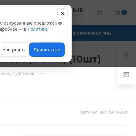
+7 (347) 246-18-18
×
алог
0
оптовый отдел
нализированные предложения.
Подробнее — в
Политике
Офис-склады
Для физических лиц
Настроить
Принять все
/4 (5-50 л) (10шт)
—
роаккумуляторов
Артикул:
00000174848