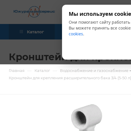
Мы используем cookie
Они помогают сайту работать
Вы можете принять все cookie
Каталог
Акции
Блог
cookies
.
Кронштейн для креплени
—
—
Главная
Каталог
Водоснабжение и газоснабжение
Кронштейн для крепления расширительного бака 3/4 (5-50 л)