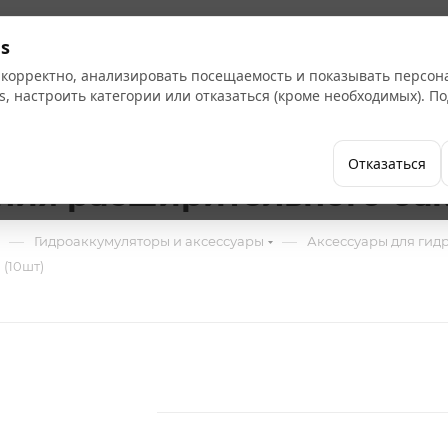
Кат
s
 корректно, анализировать посещаемость и показывать персо
s, настроить категории или отказаться (кроме необходимых). 
Бренды
Как купить
Компания
Отказаться
я расширительного бака 3
—
—
Гидроаккумуляторы и аксессуары
Аксессуары для гид
 (10шт)