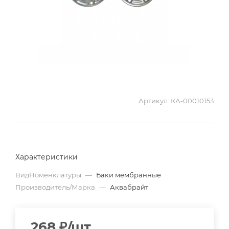
Артикул:
КА-00010153
Характеристики
ВидНоменклатуры
—
Баки мембранные
Производитель/Марка
—
Аквабрайт
268
₽
/шт