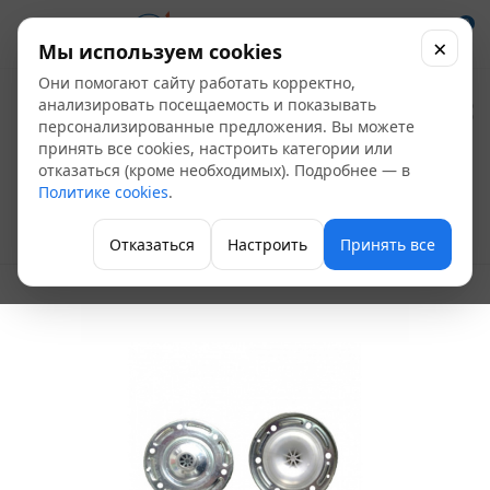
0
×
Мы используем cookies
Они помогают сайту работать корректно,
Контрфланец со
анализировать посещаемость и показывать
персонализированные предложения. Вы можете
штуцером 1" (18 - 150
принять все cookies, настроить категории или
отказаться (кроме необходимых). Подробнее — в
литров) стальной
Политике cookies
.
Аксессуары для гидроаккумуляторов
Отказаться
Настроить
Принять все