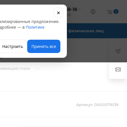
+7 (347) 246-18-18
×
алог
0
оптовый отдел
нализированные предложения.
Подробнее — в
Политике
Офис-склады
Для физических лиц
Настроить
Принять все
м
—
жавеющей стали
Артикул:
00000176139