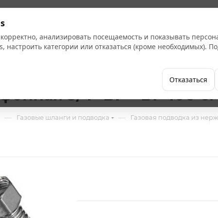
Кат
s
 корректно, анализировать посещаемость и показывать персо
s, настроить категории или отказаться (кроме необходимых). 
Бренды
Как купить
Компания
Отказаться
фонная 3/4" ВР - ВР 100 с
—
—
Газовые шланги и подводка
Газовая подводка из нер