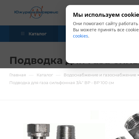
Мы используем cookie
Они помогают сайту работать
Вы можете принять все cookie
Каталог
Акции
Блог
cookies
.
Подводка для газа силь
—
—
Главная
Каталог
Водоснабжение и газоснабжение
Подводка для газа сильфонная 3/4" ВР - ВР 100 см