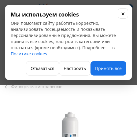
0
×
Мы используем cookies
Они помогают сайту работать корректно,
Минерализатор
анализировать посещаемость и показывать
персонализированные предложения. Вы можете
АКВАБРАЙТ WD-
принять все cookies, настроить категории или
отказаться (кроме необходимых). Подробнее — в
2586CY-Q для АБФ -
Политике cookies
.
ОСМО (арт.
Отказаться
Настроить
Принять все
МИНЕРАЛ-ЛАЙН)
Фильтры магистральные