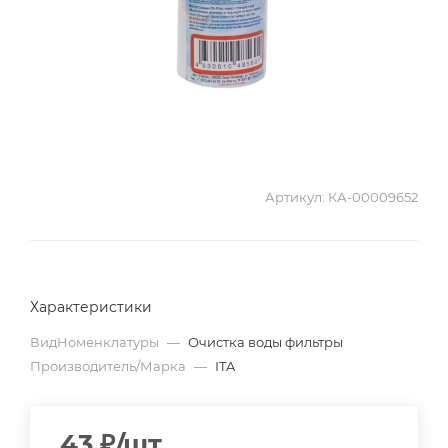
Артикул:
КА-00009652
Характеристики
ВидНоменклатуры
—
Очистка воды фильтры
Производитель/Марка
—
ITA
43
₽
/шт