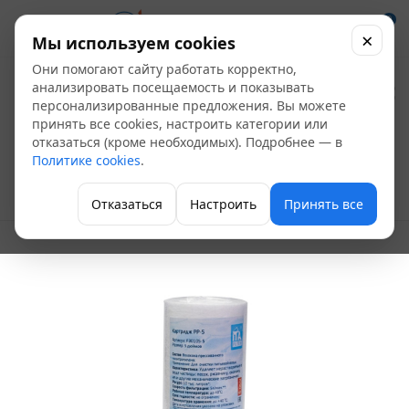
0
×
Мы используем cookies
Они помогают сайту работать корректно,
Картридж сменный
анализировать посещаемость и показывать
персонализированные предложения. Вы можете
вспененный ПП 5" SL
принять все cookies, настроить категории или
отказаться (кроме необходимых). Подробнее — в
5 мкр ИТА F30105-5
Политике cookies
.
Фильтры магистральные
Отказаться
Настроить
Принять все