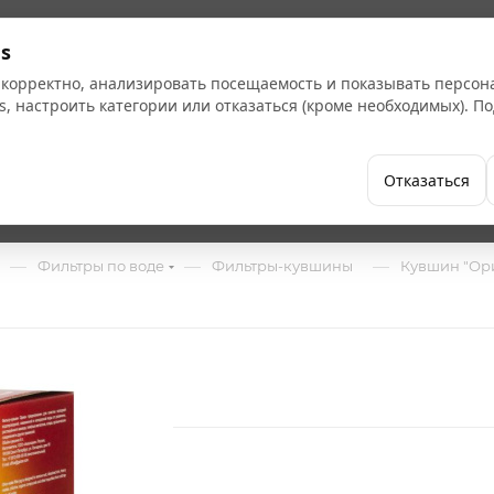
Кат
s
 корректно, анализировать посещаемость и показывать персо
s, настроить категории или отказаться (кроме необходимых). 
Бренды
Как купить
Компания
Отказаться
р
—
—
—
Фильтры по воде
Фильтры-кувшины
Кувшин "Ори