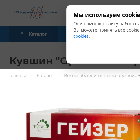
Мы используем cookie
Они помогают сайту работать
Вы можете принять все cookie
Каталог
Акции
Блог
cookies
.
Кувшин "Орион" Гейзе
—
—
Главная
Каталог
Водоснабжение и газоснабжение