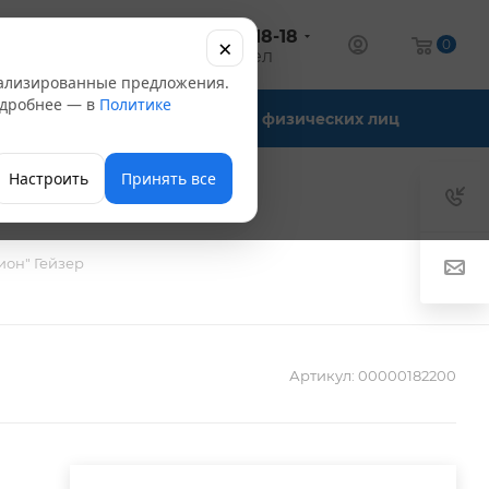
+7 (347) 246-18-18
×
алог
0
оптовый отдел
нализированные предложения.
Подробнее — в
Политике
Офис-склады
Для физических лиц
Настроить
Принять все
он" Гейзер
Артикул:
00000182200