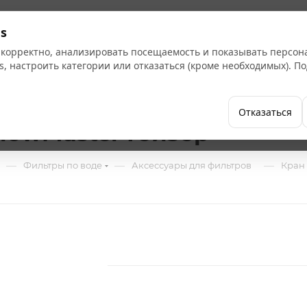
Кат
s
 корректно, анализировать посещаемость и показывать персо
s, настроить категории или отказаться (кроме необходимых). 
Бренды
Как купить
Компания
Отказаться
FlowMaster Гейзер
—
—
—
Фильтры по воде
Аксессуары для фильтров
Кран 