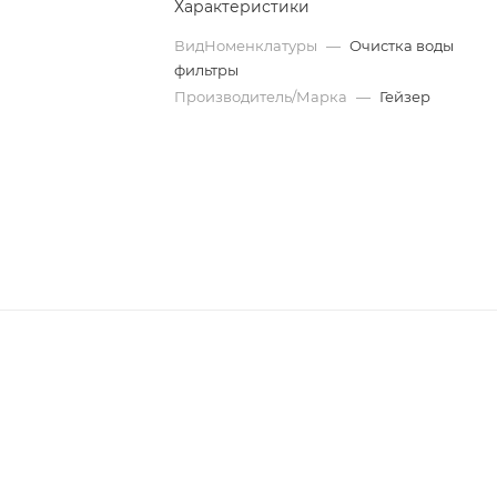
Характеристики
ВидНоменклатуры
—
Очистка воды
фильтры
Производитель/Марка
—
Гейзер