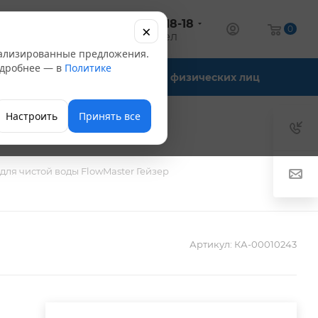
+7 (347) 246-18-18
×
алог
0
оптовый отдел
нализированные предложения.
Подробнее — в
Политике
Офис-склады
Для физических лиц
Настроить
Принять все
для чистой воды FlowMaster Гейзер
Артикул:
КА-00010243