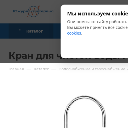
Мы используем cookie
Они помогают сайту работать
Вы можете принять все cookie
Каталог
Акции
Блог
cookies
.
Кран для чистой воды 
—
—
Главная
Каталог
Водоснабжение и газоснабжение