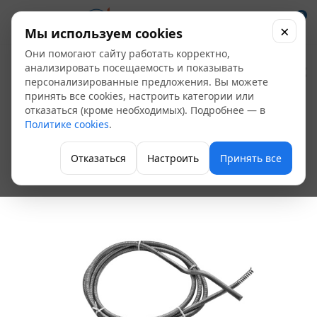
0
×
Мы используем cookies
Они помогают сайту работать корректно,
Трос
анализировать посещаемость и показывать
персонализированные предложения. Вы можете
сантехнический Ду
принять все cookies, настроить категории или
отказаться (кроме необходимых). Подробнее — в
5,6 мм длина 10 м
Политике cookies
.
ОРИО ТСК-10000
Отказаться
Настроить
Принять все
Тросы для прочистки