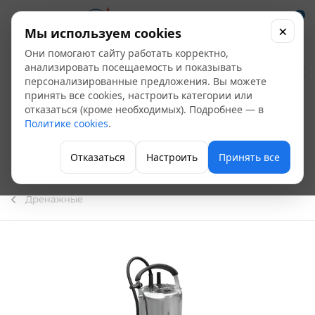
0
×
Мы используем cookies
Они помогают сайту работать корректно,
Насос дренажный
анализировать посещаемость и показывать
персонализированные предложения. Вы можете
"Оазис" DN266/11 для
принять все cookies, настроить категории или
отказаться (кроме необходимых). Подробнее — в
грязной воды
Политике cookies
.
(нержавеющая
Отказаться
Настроить
Принять все
сталь)
Дренажные