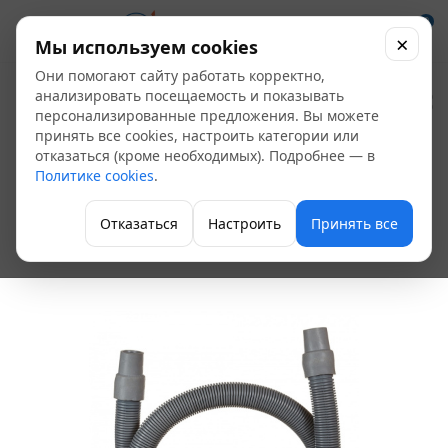
0
×
Мы используем cookies
Они помогают сайту работать корректно,
Шланг для
анализировать посещаемость и показывать
персонализированные предложения. Вы можете
стиральных машин
принять все cookies, настроить категории или
отказаться (кроме необходимых). Подробнее — в
сливной 300см
Политике cookies
.
Aqualine
Отказаться
Настроить
Принять все
Шланги для стиральных машин