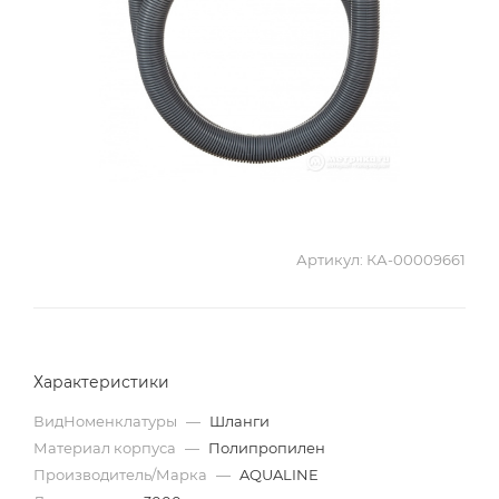
Артикул:
КА-00009661
Характеристики
ВидНоменклатуры
—
Шланги
Материал корпуса
—
Полипропилен
Производитель/Марка
—
AQUALINE