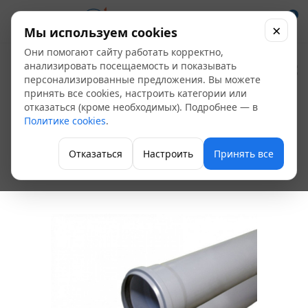
0
×
Мы используем cookies
Они помогают сайту работать корректно,
Труба ПП для
анализировать посещаемость и показывать
персонализированные предложения. Вы можете
внутренней
принять все cookies, настроить категории или
отказаться (кроме необходимых). Подробнее — в
канализации Ду 110
Политике cookies
.
(1,5м)*2,7 СТАНДАРТ
Отказаться
Настроить
Принять все
Труба для внутренней канализации