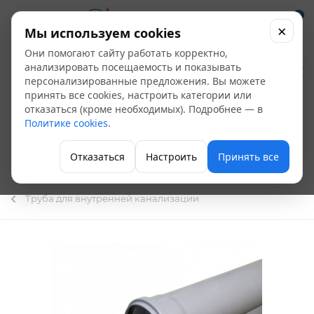
0
×
Мы используем cookies
Они помогают сайту работать корректно,
Труба ПП для
анализировать посещаемость и показывать
персонализированные предложения. Вы можете
внутренней
принять все cookies, настроить категории или
отказаться (кроме необходимых). Подробнее — в
канализации Ду 110
Политике cookies
.
(0,75м)*2,7
Отказаться
Настроить
Принять все
СТАНДАРТ
Труба для внутренней канализации