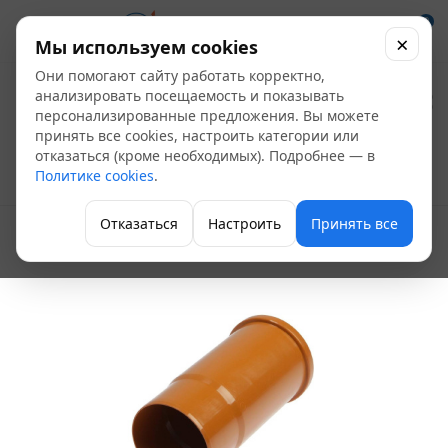
0
×
Мы используем cookies
Они помогают сайту работать корректно,
Патрубок ПЭ100
анализировать посещаемость и показывать
персонализированные предложения. Вы можете
Ду-160
принять все cookies, настроить категории или
отказаться (кроме необходимых). Подробнее — в
Политике cookies
.
Фитинги для внутренней канализации
Отказаться
Настроить
Принять все