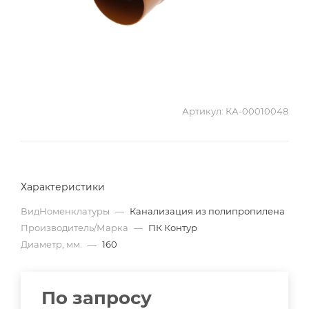
Артикул:
КА-00010048
Характеристики
ВидНоменклатуры
—
Канализация из полипропилена
Производитель/Марка
—
ПК Контур
Диаметр, мм.
—
160
По запросу