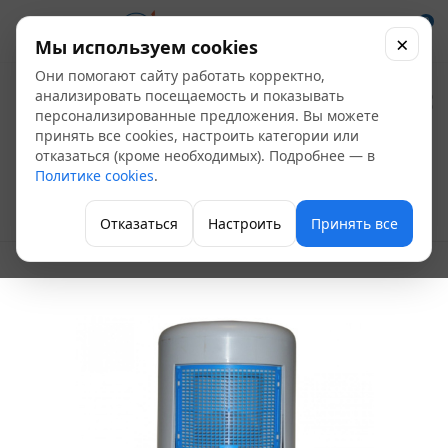
0
×
Мы используем cookies
Они помогают сайту работать корректно,
Клапан ПП
анализировать посещаемость и показывать
персонализированные предложения. Вы можете
воздушный HL900N
принять все cookies, настроить категории или
отказаться (кроме необходимых). Подробнее — в
Ду-110
Политике cookies
.
Фитинги для внутренней канализации
Отказаться
Настроить
Принять все