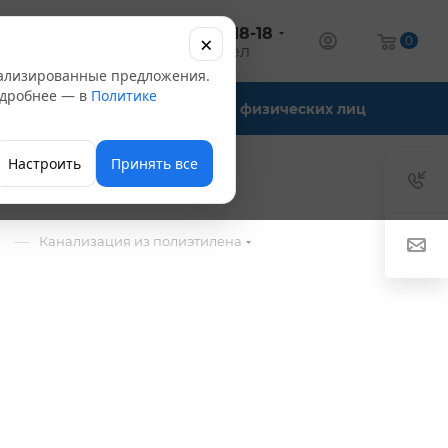
+7 (347) 246-18-18
×
алог
0
оптовый отдел
нализированные предложения.
Подробнее — в
Политике
Офис-склады
Для физических лиц
Настроить
Принять все
—
Канализация из полиэтилена