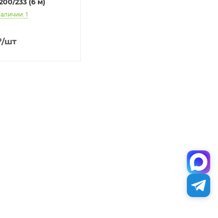
200/233 (6 м)
наличии: 1
₽
/шт