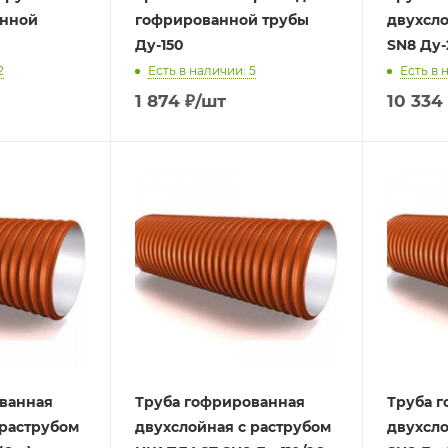
анной
гофрированной трубы
двухсло
Ду-150
SN8 Ду-2
2
Есть в наличии: 5
Есть в 
1 874
₽
/шт
10 334
ванная
Труба гофрированная
Труба 
 раструбом
двухслойная с раструбом
двухсло