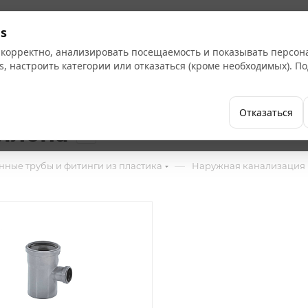
Кат
s
 корректно, анализировать посещаемость и показывать персо
s, настроить категории или отказаться (кроме необходимых). 
Бренды
Как купить
Компания
Отказаться
илена
27
—
ные трубы и фитинги из пластика
Наружная канализация