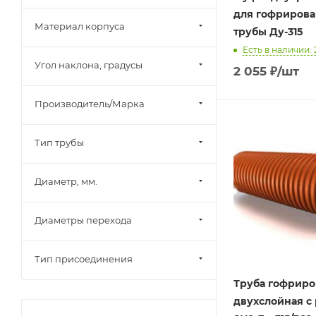
для гофриров
Материал корпуса
трубы Ду-315
Есть в наличии: 
Угол наклона, градусы
2 055
₽
/шт
Производитель/Марка
Тип трубы
Диаметр, мм.
Диаметры перехода
Тип присоединения
Труба гофриро
двухслойная с