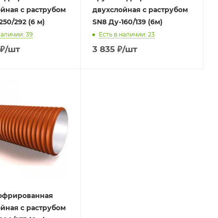
йная с раструбом
двухслойная с раструбом
50/292 (6 м)
SN8 Ду-160/139 (6м)
наличии: 39
Есть в наличии: 23
₽
/шт
3 835
₽
/шт
гофрированная
йная с раструбом