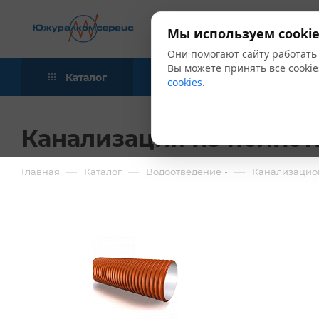
Мы используем cookie
Они помогают сайту работать
Вы можете принять все cookie
Каталог
Акции
Блог
cookies
.
Канализация из полиэт
—
—
—
Главная
Каталог
Водоотведение
Канализацион