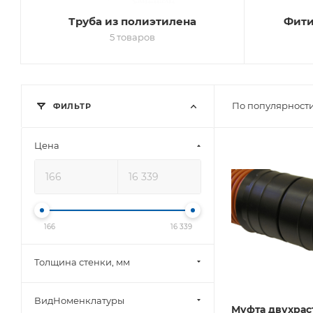
Труба из полиэтилена
Фити
5 товаров
По популярности
ФИЛЬТР
Цена
166
16 339
Толщина стенки, мм
ВидНоменклатуры
Муфта двухрас