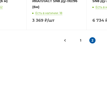
(6 м)
ИКАПЛАСТ SN8 Ду-110/96
SN8 Ду-
(6м)
52
Есть в 
Есть в наличии: 18
3 369
₽
/шт
6 734
1
2