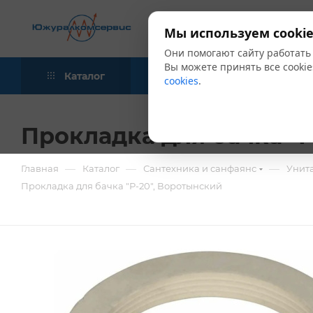
Мы используем cookie
Они помогают сайту работать
Вы можете принять все cookie
Каталог
Акции
Блог
cookies
.
Прокладка для бачка "Р
—
—
—
Главная
Каталог
Сантехника и санфаянс
Унита
Прокладка для бачка "Р-20", Воротынский