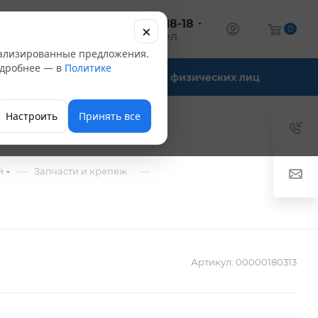
+7 (347) 246-18-18
×
алог
0
оптовый отдел
нализированные предложения.
Подробнее — в
Политике
Офис-склады
Для физических лиц
Настроить
Принять все
—
—
й
Запчасти и крепеж
Артикул:
00000180313