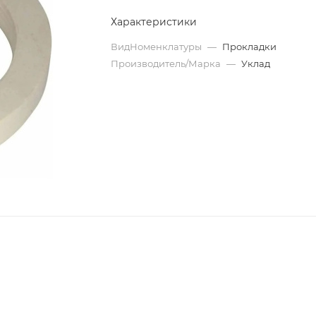
Характеристики
ВидНоменклатуры
—
Прокладки
Производитель/Марка
—
Уклад