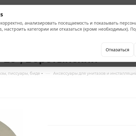
Кат
s
 корректно, анализировать посещаемость и показывать персо
s, настроить категории или отказаться (кроме необходимых). 
Бренды
Как купить
Компания
Отказаться
-20", Воротынский
—
зы, писсуары, биде
Аксессуары для унитазов и инсталляци