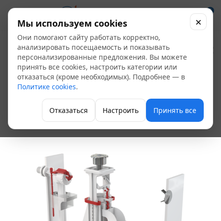
0
×
Мы используем cookies
Они помогают сайту работать корректно,
Арматура к бачку
анализировать посещаемость и показывать
персонализированные предложения. Вы можете
боковая подводка,
принять все cookies, настроить категории или
отказаться (кроме необходимых). Подробнее — в
двойная кнопка 1/2"
Политике cookies
.
Alca Plast SA08A
Отказаться
Настроить
Принять все
Арматура для унитазов