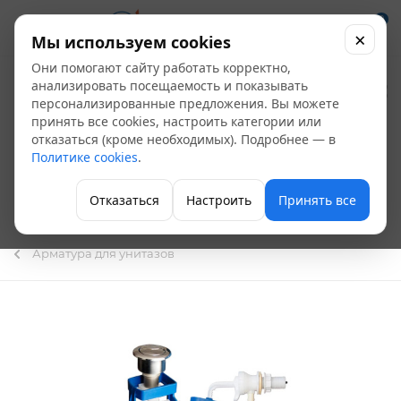
0
×
Мы используем cookies
Они помогают сайту работать корректно,
Арматура к бачку
анализировать посещаемость и показывать
персонализированные предложения. Вы можете
боковая подводка, 2-
принять все cookies, настроить категории или
отказаться (кроме необходимых). Подробнее — в
ух уровневая,
Политике cookies
.
кнопка, Уклад А
Отказаться
Настроить
Принять все
77.56.14.3
Арматура для унитазов