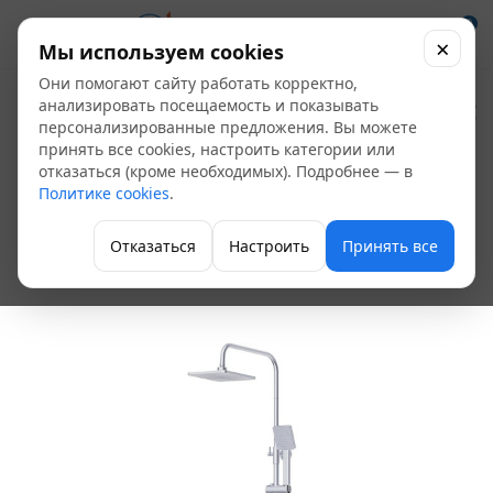
0
×
Мы используем cookies
Они помогают сайту работать корректно,
Универсальная
анализировать посещаемость и показывать
персонализированные предложения. Вы можете
душевая система
принять все cookies, настроить категории или
отказаться (кроме необходимых). Подробнее — в
FRAP R24001 с
Политике cookies
.
крючками/хром
Отказаться
Настроить
Принять все
Универсальные душевые системы