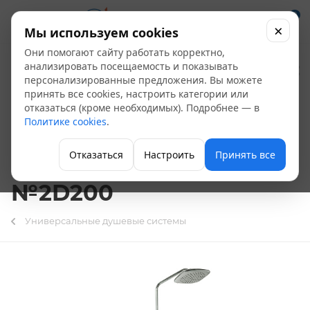
0
×
Мы используем cookies
Они помогают сайту работать корректно,
Смеситель душевая
анализировать посещаемость и показывать
персонализированные предложения. Вы можете
система Престиж
принять все cookies, настроить категории или
отказаться (кроме необходимых). Подробнее — в
ЦС-СМ 300-3-4 40
Политике cookies
.
катридж короткий
Отказаться
Настроить
Принять все
излив ДС000383 D24
№2D200
Универсальные душевые системы