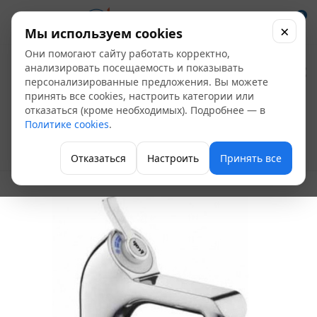
0
×
Мы используем cookies
Они помогают сайту работать корректно,
Смеситель
анализировать посещаемость и показывать
персонализированные предложения. Вы можете
умывальник FRAP
принять все cookies, настроить категории или
отказаться (кроме необходимых). Подробнее — в
F1087 одноручный
Политике cookies
.
Однорычажные
Отказаться
Настроить
Принять все