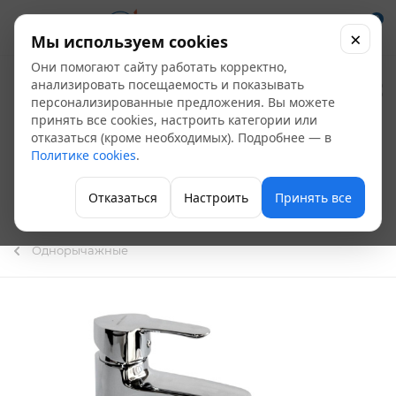
0
×
Мы используем cookies
Они помогают сайту работать корректно,
Смеситель
анализировать посещаемость и показывать
персонализированные предложения. Вы можете
умывальник Бриз
принять все cookies, настроить категории или
отказаться (кроме необходимых). Подробнее — в
КС-11-001
Политике cookies
.
одноручный
Отказаться
Настроить
Принять все
картридж 40 мм
Однорычажные