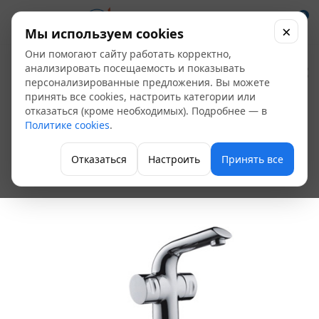
0
×
Мы используем cookies
Они помогают сайту работать корректно,
Смеситель
анализировать посещаемость и показывать
персонализированные предложения. Вы можете
умывальник FRAP
принять все cookies, настроить категории или
отказаться (кроме необходимых). Подробнее — в
F1077 двуручный
Политике cookies
.
гайка
Отказаться
Настроить
Принять все
Двухвентильные