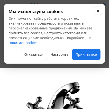
0
×
Мы используем cookies
Они помогают сайту работать корректно,
Смеситель для
анализировать посещаемость и показывать
персонализированные предложения. Вы можете
раковины Rossinka
принять все cookies, настроить категории или
отказаться (кроме необходимых). Подробнее — в
G02-61 к/затвор
Политике cookies
.
Двухвентильные
Отказаться
Настроить
Принять все