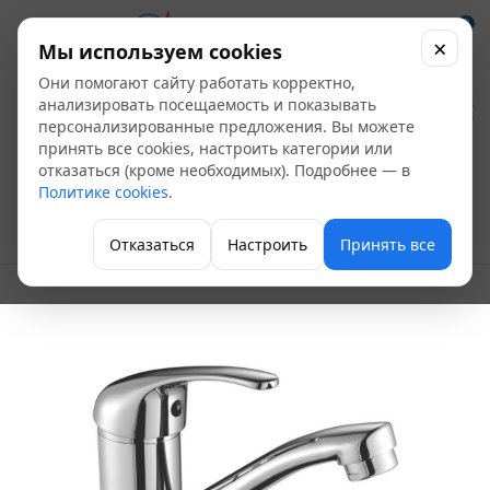
0
×
Мы используем cookies
Они помогают сайту работать корректно,
Смеситель мойка
анализировать посещаемость и показывать
персонализированные предложения. Вы можете
Rossinka A35-22 (U)
принять все cookies, настроить категории или
отказаться (кроме необходимых). Подробнее — в
одноручный
Политике cookies
.
Однорычажные смесители для кухни
Отказаться
Настроить
Принять все