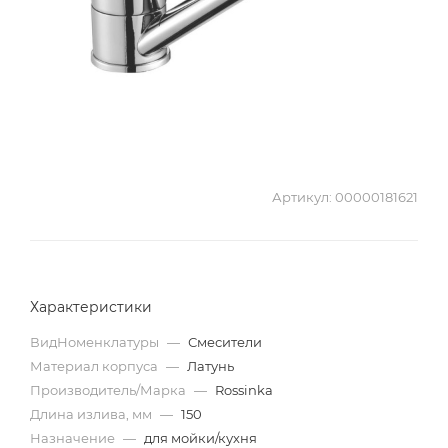
Артикул:
00000181621
Характеристики
ВидНоменклатуры
—
Смесители
Материал корпуса
—
Латунь
Производитель/Марка
—
Rossinka
Длина излива, мм
—
150
Назначение
—
для мойки/кухня