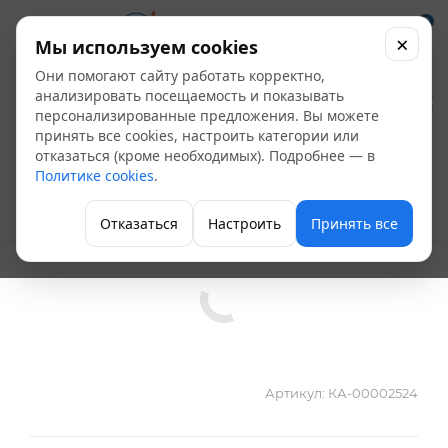
0
×
Мы используем cookies
Они помогают сайту работать корректно,
Смеситель мойка
анализировать посещаемость и показывать
персонализированные предложения. Вы можете
Haiba HB4324
принять все cookies, настроить категории или
отказаться (кроме необходимых). Подробнее — в
одноручный хром
Политике cookies
.
Однорычажные смесители для кухни
Отказаться
Настроить
Принять все
Артикул:
КА-00002524