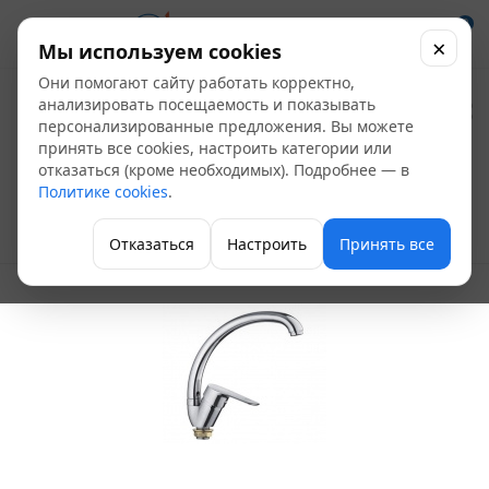
0
×
Мы используем cookies
Они помогают сайту работать корректно,
Смеситель мойка
анализировать посещаемость и показывать
персонализированные предложения. Вы можете
FRAP F4984
принять все cookies, настроить категории или
отказаться (кроме необходимых). Подробнее — в
одноручный гайка
Политике cookies
.
Однорычажные смесители для кухни
Отказаться
Настроить
Принять все