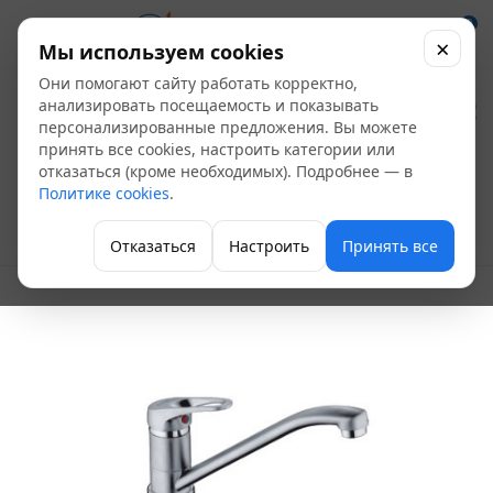
0
×
Мы используем cookies
Они помогают сайту работать корректно,
Смеситель мойка
анализировать посещаемость и показывать
персонализированные предложения. Вы можете
FRAP F4913-1
принять все cookies, настроить категории или
отказаться (кроме необходимых). Подробнее — в
одноручный гайка
Политике cookies
.
Однорычажные смесители для кухни
Отказаться
Настроить
Принять все