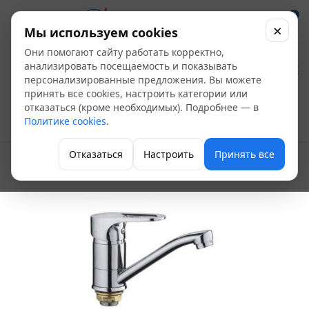
0
×
Мы используем cookies
Они помогают сайту работать корректно,
Смеситель мойка
анализировать посещаемость и показывать
персонализированные предложения. Вы можете
FRAP F45701-В
принять все cookies, настроить категории или
отказаться (кроме необходимых). Подробнее — в
Политике cookies
.
Однорычажные смесители для кухни
Отказаться
Настроить
Принять все