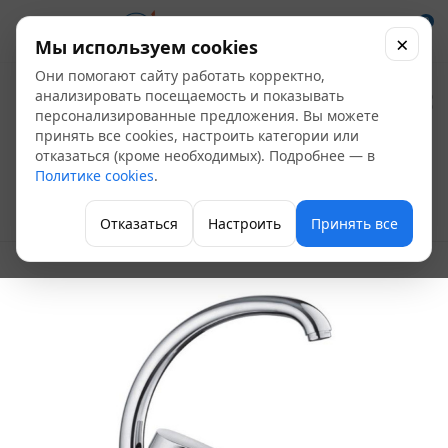
0
×
Мы используем cookies
Они помогают сайту работать корректно,
Смеситель мойка
анализировать посещаемость и показывать
персонализированные предложения. Вы можете
FRAP F41703-В
принять все cookies, настроить категории или
отказаться (кроме необходимых). Подробнее — в
одноручный
Политике cookies
.
Однорычажные смесители для кухни
Отказаться
Настроить
Принять все