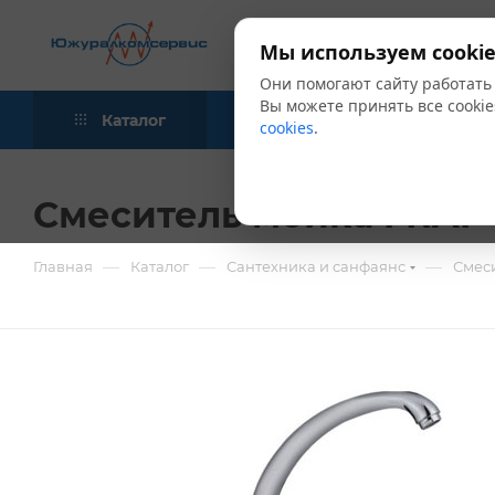
Мы используем cookie
Они помогают сайту работать
Вы можете принять все cookie
Каталог
Акции
Блог
cookies
.
Смеситель мойка FRAP 
—
—
—
Главная
Каталог
Сантехника и санфаянс
Смес