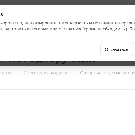
Кат
s
 корректно, анализировать посещаемость и показывать персо
s, настроить категории или отказаться (кроме необходимых). 
Бренды
Как купить
Компания
Отказаться
F4101 одноручный
—
—
ители
Смесители для кухни
Однорычажные смесители