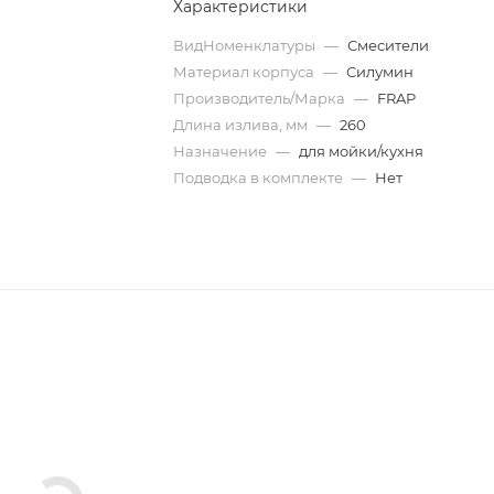
Характеристики
ВидНоменклатуры
—
Смесители
Материал корпуса
—
Силумин
Производитель/Марка
—
FRAP
Длина излива, мм
—
260
Назначение
—
для мойки/кухня
Подводка в комплекте
—
Нет