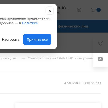
+7 (347) 246-18-18
×
алог
0
оптовый отдел
нализированные предложения.
Подробнее — в
Политике
Офис-склады
Для физических лиц
Настроить
Принять все
—
 для кухни
Смеситель мойка FRAP F4101 одноручный
Артикул:
00000175788