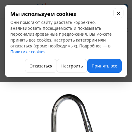
0
×
Мы используем cookies
Они помогают сайту работать корректно,
Смеситель мойка
анализировать посещаемость и показывать
персонализированные предложения. Вы можете
Бриз КСл-53078
принять все cookies, настроить категории или
отказаться (кроме необходимых). Подробнее — в
одноручный
Политике cookies
.
картридж 40 мм
Отказаться
Настроить
Принять все
Однорычажные смесители для кухни