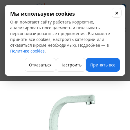
0
×
Мы используем cookies
Они помогают сайту работать корректно,
Смеситель мойка
анализировать посещаемость и показывать
персонализированные предложения. Вы можете
FRAP F5408-8
принять все cookies, настроить категории или
отказаться (кроме необходимых). Подробнее — в
двуручный гайка
Политике cookies
.
Белый
Отказаться
Настроить
Принять все
Двухвентильные смесители для кухни