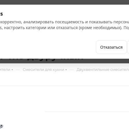
Кат
s
 корректно, анализировать посещаемость и показывать персо
s, настроить категории или отказаться (кроме необходимых). 
Бренды
Как купить
Компания
Отказаться
F4119 двуручный
—
—
ители
Смесители для кухни
Двухвентильные смесител