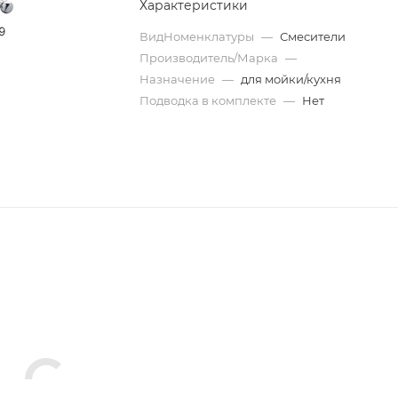
Характеристики
ВидНоменклатуры
—
Смесители
Производитель/Марка
—
Назначение
—
для мойки/кухня
Подводка в комплекте
—
Нет