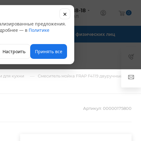
+7 (347) 246-18-18
×
алог
0
оптовый отдел
нализированные предложения.
Подробнее — в
Политике
Офис-склады
Для физических лиц
Настроить
Принять все
—
и для кухни
Смеситель мойка FRAP F4119 двуручный
Артикул:
00000175800