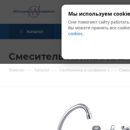
Мы используем cookie
Они помогают сайту работать
Вы можете принять все cookie
Каталог
Акции
Блог
cookies
.
Смеситель мойка FRAP 
—
—
—
Главная
Каталог
Сантехника и санфаянс
Смес