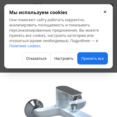
0
×
Мы используем cookies
Они помогают сайту работать корректно,
Смеситель ванна
анализировать посещаемость и показывать
персонализированные предложения. Вы можете
FRAP G3048
принять все cookies, настроить категории или
отказаться (кроме необходимых). Подробнее — в
одноручный Белый
Политике cookies
.
Однорычажные для душа и ванны
Отказаться
Настроить
Принять все