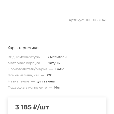
Артикул:
00000181941
Характеристики
ВидНоменклатуры
—
Смесители
Материал корпуса
—
Латунь
Производитель/Марка
—
FRAP
Длина излива, мм
—
300
Назначение
—
для ванны
Подводка в комплекте
—
Нет
3 185
₽
/шт