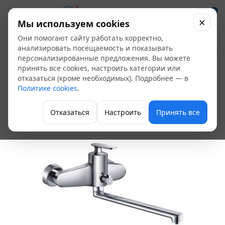
0
×
Мы используем cookies
Они помогают сайту работать корректно,
Смеситель ванна
анализировать посещаемость и показывать
персонализированные предложения. Вы можете
FRAP F2279
принять все cookies, настроить категории или
отказаться (кроме необходимых). Подробнее — в
одноручный
Политике cookies
.
Однорычажные для душа и ванны
Отказаться
Настроить
Принять все