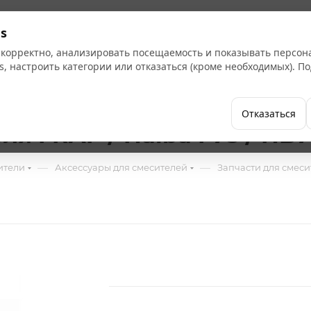
Кат
s
 корректно, анализировать посещаемость и показывать персо
s, настроить категории или отказаться (кроме необходимых). 
Бренды
Как купить
Компания
Отказаться
я FRAP / Haiba F78 / HB
—
—
ители
Аксессуары для смесителей
Запчасти для смес