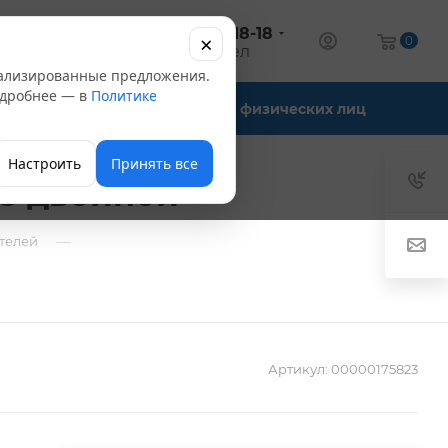
+7 (347) 246-18-18
×
алог
0
оптовый отдел
нализированные предложения.
Подробнее — в
Политике
Офис-склады
Для физических лиц
Настроить
Принять все
78 двойной
—
ителей
Артикул:
00000175823