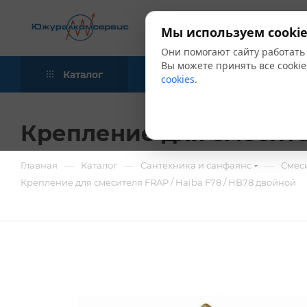
Мы используем cookie
Они помогают сайту работать
Вы можете принять все cookie
Каталог
Акции
Блог
cookies
.
Крепление для смесител
—
—
—
Главная
Каталог
Сантехника и санфаянс
Смес
Крепление для смесителя FRAP / Haiba F78 / HB78 двойной