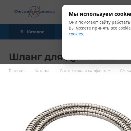
Мы используем cookie
Они помогают сайту работать
Вы можете принять все cookie
Каталог
Акции
Блог
cookies
.
Шланг для душа Haiba H
—
—
—
Главная
Каталог
Сантехника и санфаянс
Смес