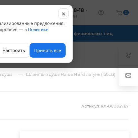
+7 (347) 246-18-18
×
алог
0
оптовый отдел
нализированные предложения.
Подробнее — в
Политике
Офис-склады
Для физических лиц
Настроить
Принять все
—
я душа
Шланг для душа Haiba HB43 латунь (150см)
Артикул:
КА-00002787