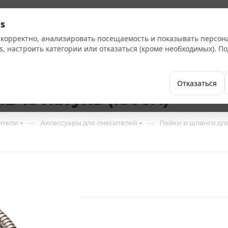
Кат
s
 корректно, анализировать посещаемость и показывать персо
s, настроить категории или отказаться (кроме необходимых). 
Бренды
Как купить
Компания
Отказаться
B43 латунь (150см)
—
—
ители
Аксессуары для смесителей
Лейки и шланги дл