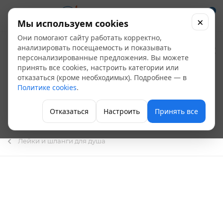
0
×
Мы используем cookies
Они помогают сайту работать корректно,
Шланг для душа
анализировать посещаемость и показывать
персонализированные предложения. Вы можете
Haiba HB41-1
принять все cookies, настроить категории или
отказаться (кроме необходимых). Подробнее — в
двойная оплетка,
Политике cookies
.
нержавеющая сталь,
Отказаться
Настроить
Принять все
сатин (150см)
Лейки и шланги для душа