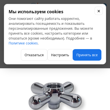
0
×
Мы используем cookies
Они помогают сайту работать корректно,
Ручка для смесителя
анализировать посещаемость и показывать
персонализированные предложения. Вы можете
(маховик) H19
принять все cookies, настроить категории или
отказаться (кроме необходимых). Подробнее — в
Политике cookies
.
Картриджи, кран-буксы, маховики
Отказаться
Настроить
Принять все