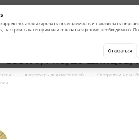
Кат
s
 корректно, анализировать посещаемость и показывать персо
s, настроить категории или отказаться (кроме необходимых). 
Бренды
Как купить
Компания
Отказаться
G95177, М18, 20 шлицов, 1
—
—
ители
Аксессуары для смесителей
Картриджи, кран-б
ссия