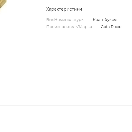
Характеристики
ВидНоменклатуры
—
Кран-буксы
Производитель/Марка
—
Gota Rocio