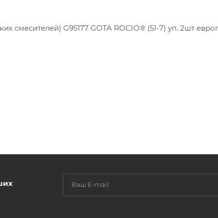
ских смесителей) G95177 GOTA ROCIO® (51-7) уп. 2шт евр
ших