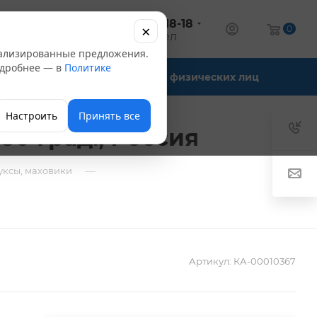
+7 (347) 246-18-18
×
алог
0
оптовый отдел
нализированные предложения.
Подробнее — в
Политике
Офис-склады
Для физических лиц
Настроить
Принять все
80 град., Россия
—
уксы, маховики
Артикул:
КА-00010367