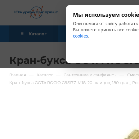
Мы используем cookie
Они помогают сайту работать
Вы можете принять все cookie
Каталог
Акции
Блог
cookies
.
Кран-букса GOTA ROCIO 
—
—
—
Главная
Каталог
Сантехника и санфаянс
Смес
Кран-букса GOTA ROCIO G95177, М18, 20 шлицов, 180 град., Ро