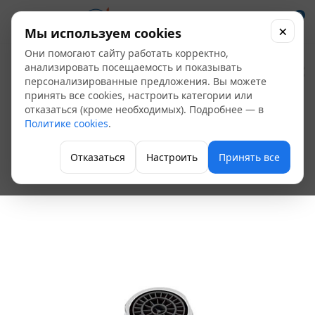
0
×
Мы используем cookies
Они помогают сайту работать корректно,
Аэратор для
анализировать посещаемость и показывать
персонализированные предложения. Вы можете
смесителя GOTA
принять все cookies, настроить категории или
отказаться (кроме необходимых). Подробнее — в
ROCIO G97179 НР,
Политике cookies
.
диаметр 24 мм
Отказаться
Настроить
Принять все
Аэраторы