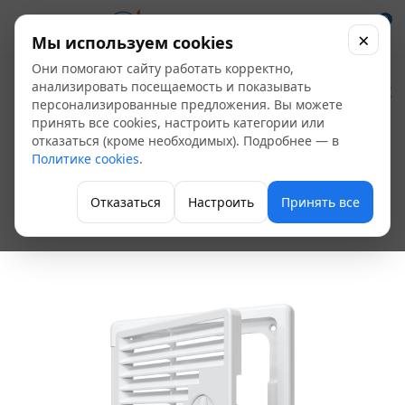
0
×
Мы используем cookies
Они помогают сайту работать корректно,
Лючок-дверца с
анализировать посещаемость и показывать
персонализированные предложения. Вы можете
ручкой-задвижкой
принять все cookies, настроить категории или
отказаться (кроме необходимых). Подробнее — в
200*300 (ЛТ2030П)
Политике cookies
.
87-684
Отказаться
Настроить
Принять все
Пластиковые люки