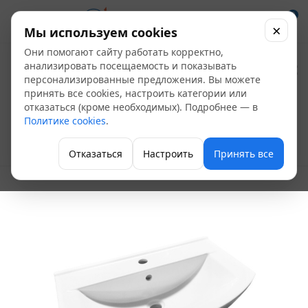
0
×
Мы используем cookies
Они помогают сайту работать корректно,
Умывальник "Best
анализировать посещаемость и показывать
персонализированные предложения. Вы можете
75" УП (Белый, ВКС)
принять все cookies, настроить категории или
отказаться (кроме необходимых). Подробнее — в
Sanita Luxe
Политике cookies
.
Раковины и пьедесталы
Отказаться
Настроить
Принять все