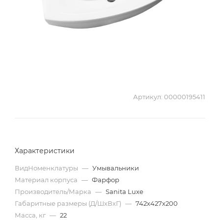
Артикул:
00000195411
Характеристики
ВидНоменклатуры
—
Умывальники
Материал корпуса
—
Фарфор
Производитель/Марка
—
Sanita Luxe
Габаритные размеры (Д/ШхВхГ)
—
742х427х200
Масса, кг
—
22