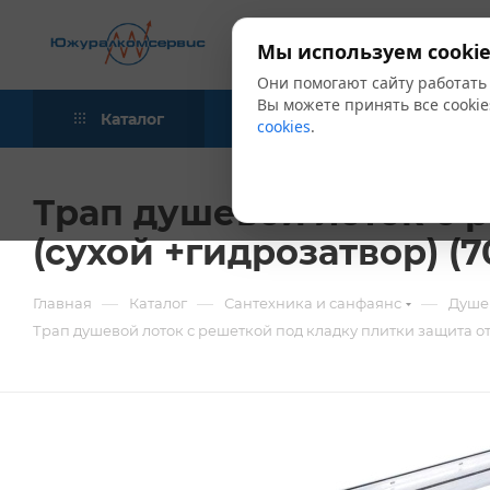
Мы используем cookie
Они помогают сайту работать
Вы можете принять все cookie
Каталог
Акции
Блог
cookies
.
Трап душевой лоток с р
(сухой +гидрозатвор) (
—
—
—
Главная
Каталог
Сантехника и санфаянс
Душе
Трап душевой лоток с решеткой под кладку плитки защита от