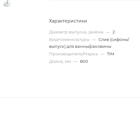
Характеристики
Диаметр выпуска, дюймы
—
2
ВидНоменклатуры
—
Слив (сифоны/
выпуск) для ванны/раковины
Производитель/Марка
—
TIM
Длина, мм
—
800