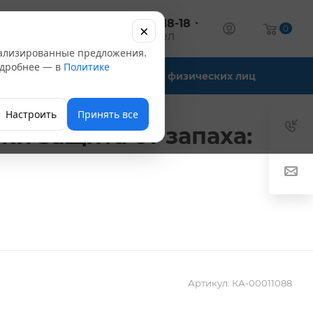
+7 (347) 246-18-18
×
алог
0
оптовый отдел
нализированные предложения.
Подробнее — в
Политике
Офис-склады
Для физических лиц
Настроить
Принять все
ки защита от запаха:
Артикул:
КА-00011088