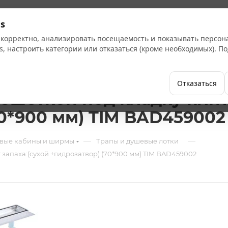
Кат
s
 корректно, анализировать посещаемость и показывать персо
s, настроить категории или отказаться (кроме необходимых). 
Бренды
Как купить
Компания
Отказаться
ешеткой под кладку плит
70*900 мм) TIM BAD459002
—
—
вые кабины и ширмы
Трапы и душевые лотки
 запаха:(сухой +гидрозатвор) (70*900 мм) TIM BAD459002