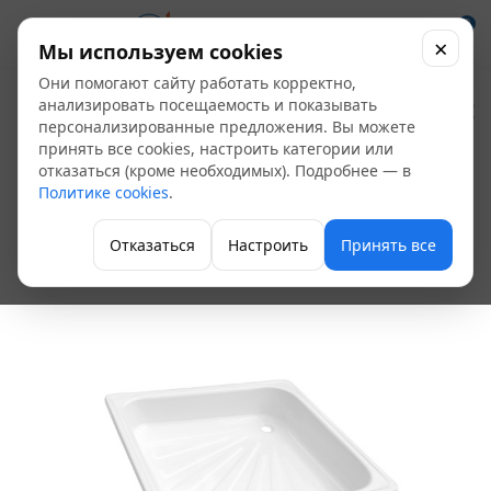
0
×
Мы используем cookies
Они помогают сайту работать корректно,
Поддон душевой
анализировать посещаемость и показывать
персонализированные предложения. Вы можете
стальной
принять все cookies, настроить категории или
отказаться (кроме необходимых). Подробнее — в
эмалированный
Политике cookies
.
90х90
Отказаться
Настроить
Принять все
Душевые поддоны