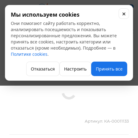
0
×
Мы используем cookies
Они помогают сайту работать корректно,
Прокладка
анализировать посещаемость и показывать
персонализированные предложения. Вы можете
ремонтная Royal
принять все cookies, настроить категории или
отказаться (кроме необходимых). Подробнее — в
Thermo (белая)
Политике cookies
.
Уплотнительные материалы
Отказаться
Настроить
Принять все
Артикул:
КА-00011133